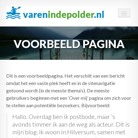
HOME
VOORBEELD PAGINA
VAARROUTES
NIEUWS
ADRESSEN
Dit is een voorbeeldpagina. Het verschilt van een bericht
omdat het een vaste plek heeft en in de sitenavigatie
INFORMATIE
getoond wordt (in de meeste thema’s). De meeste
gebruikers beginnen met een ‘Over mij’ pagina om zich voor
CONTACT
te stellen aan potentiële bezoekers. Bijvoorbeeld:
Hallo. Overdag ben ik postbode, maar ’s
avonds timmer ik aan de weg als acteur. Dit is
mijn blog. Ik woon in Hilversum, samen met